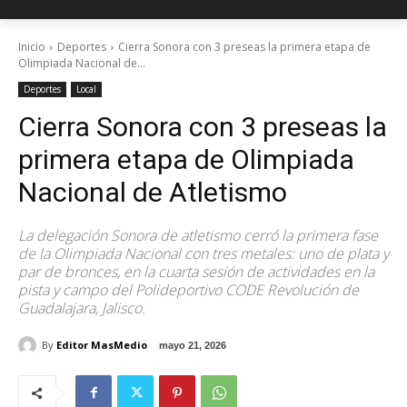
Inicio
Deportes
Cierra Sonora con 3 preseas la primera etapa de
Olimpiada Nacional de...
Deportes
Local
Cierra Sonora con 3 preseas la
primera etapa de Olimpiada
Nacional de Atletismo
La delegación Sonora de atletismo cerró la primera fase
de la Olimpiada Nacional con tres metales: uno de plata y
par de bronces, en la cuarta sesión de actividades en la
pista y campo del Polideportivo CODE Revolución de
Guadalajara, Jalisco.
By
Editor MasMedio
mayo 21, 2026