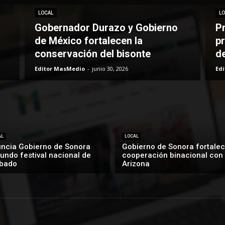
LOCAL
LO
Gobernador Durazo y Gobierno
P
de México fortalecen la
pr
conservación del bisonte
d
Editor MasMedio
-
junio 30, 2026
Ed
AL
LOCAL
ncia Gobierno de Sonora
Gobierno de Sonora fortalec
undo festival nacional de
cooperación binacional con
bado
Arizona