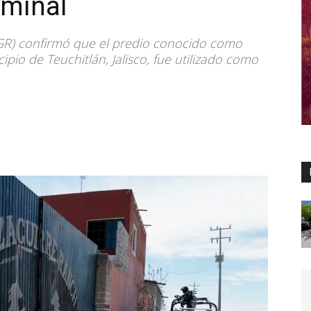
iminal
(FGR) confirmó que el predio conocido como
pio de Teuchitlán, Jalisco, fue utilizado como