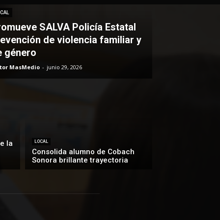
CAL
romueve SALVA Policía Estatal
evención de violencia familiar y
e género
itor MasMedio
-
junio 29, 2026
e la
LOCAL
Consolida alumno de Cobach
Sonora brillante trayectoria