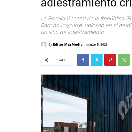
adiestramiento cr
La Fiscalía General de la República 
Rancho Izaguirre, ubicado en el munici
un sitio de adiestramiento.
By
Editor MasMedio
marzo 5, 2026
Cuota