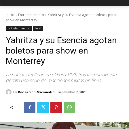
Inicio
Entretenimiento
Yahritza y su Esencia agotan boletos para
show en Monterrey
Entretenimiento
Local
Yahritza y su Esencia agotan
boletos para show en
Monterrey
La noticia del lleno en el Foro TIMS tras la controversia
desató una serie de reacciones mixtas en línea.
By
Redaccion Masmedio
septiembre 7, 2023