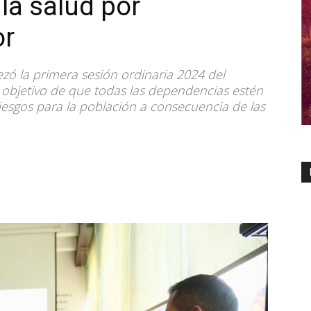
la salud por
or
ó la primera sesión ordinaria 2024 del
l objetivo de que todas las dependencias estén
iesgos para la población a consecuencia de las