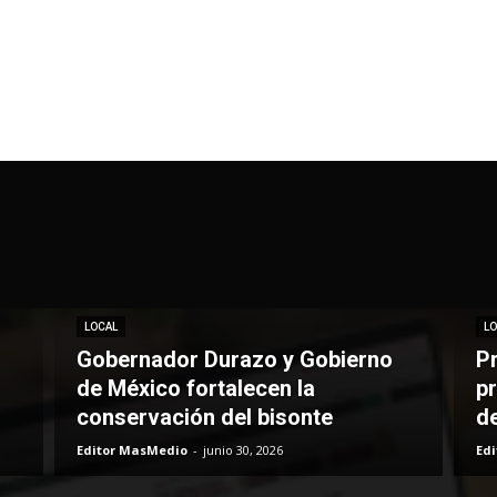
LOCAL
LO
Gobernador Durazo y Gobierno
P
de México fortalecen la
pr
conservación del bisonte
d
Editor MasMedio
-
junio 30, 2026
Ed