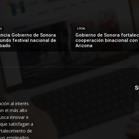
AL
LOCAL
ncia Gobierno de Sonora
Gobierno de Sonora fortalec
undo festival nacional de
cooperación binacional con
bado
Arizona
S
ción al interés
on el más alto
usca innovar e
 que satisfagan a
ortalecimiento de
 sus empleados.