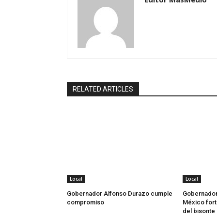
RELATED ARTICLES
Local
Local
Gobernador Alfonso Durazo cumple
Gobernador
compromiso
México fort
del bisonte