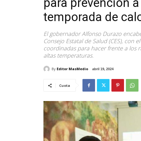
para prevención a 
temporada de cal
El gobernador Alfonso Durazo encabez
Consejo Estatal de Salud (CES), con e
coordinadas para hacer frente a los r
altas temperaturas.
By
Editor MasMedio
abril 19, 2024
Cuota