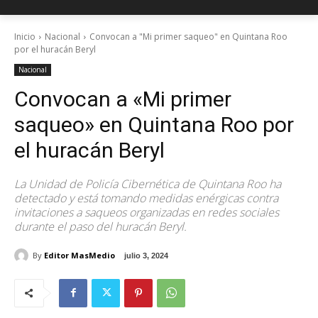
Inicio
Nacional
Convocan a "Mi primer saqueo" en Quintana Roo
por el huracán Beryl
Nacional
Convocan a «Mi primer
saqueo» en Quintana Roo por
el huracán Beryl
La Unidad de Policía Cibernética de Quintana Roo ha
detectado y está tomando medidas enérgicas contra
invitaciones a saqueos organizadas en redes sociales
durante el paso del huracán Beryl.
By
Editor MasMedio
julio 3, 2024