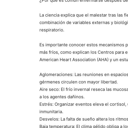
¿Por qué es común enfermarse después d
La ciencia explica que el malestar tras las 
combinación de variables externas y biológic
respiratorio.
Es importante conocer estos mecanismos par
más fríos, como explican los Centros para 
American Heart Association (AHA) y un estudi
Aglomeraciones: Las reuniones en espacios 
gérmenes circulen con mayor libertad.
Aire seco: El frío invernal reseca las mucosa
a los agentes dañinos.
Estrés: Organizar eventos eleva el cortisol
inmunitaria.
Desvelos: La falta de sueño altera los ritmo
Baja temperatura: El clima gélido obliga a 