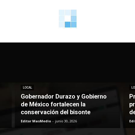
LOCAL
LO
Gobernador Durazo y Gobierno
P
de México fortalecen la
pr
conservación del bisonte
d
Editor MasMedio
-
junio 30, 2026
Ed