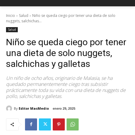
Inicio
Salud
Niño se queda ciego por tener una dieta de solo
nuggets, salchichas...
Salud
Niño se queda ciego por tener
una dieta de solo nuggets,
salchichas y galletas
Un niño de ocho años, originario de Malasia, se ha
quedado permanentemente ciego tras subsistir
prácticamente toda su vida con una dieta de nuggets de
pollo, salchichas y galletas.
By
Editor MasMedio
enero 29, 2025