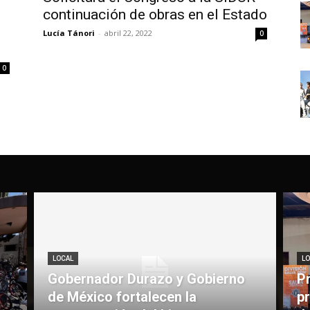
continuación de obras en el Estado
Lucía Tánori
-
abril 22, 2022
0
0
LOCAL
LO
Gobernador Durazo y Gobierno
P
de México fortalecen la
pr