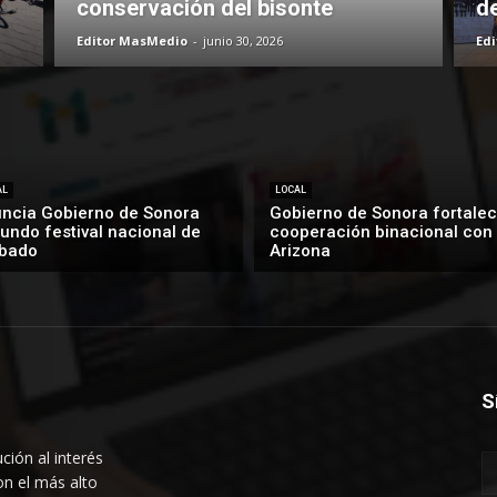
conservación del bisonte
d
Editor MasMedio
-
junio 30, 2026
Ed
AL
LOCAL
ncia Gobierno de Sonora
Gobierno de Sonora fortalec
undo festival nacional de
cooperación binacional con
bado
Arizona
S
ción al interés
on el más alto