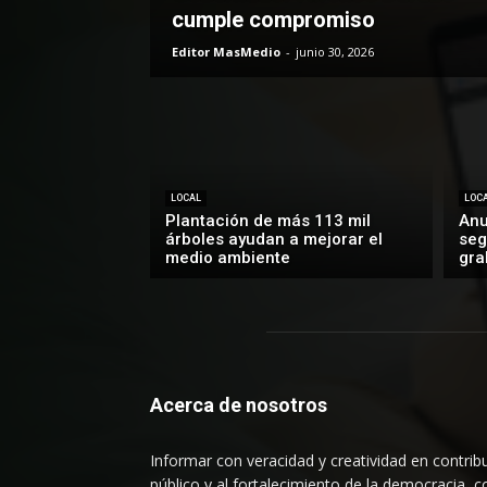
cumple compromiso
Editor MasMedio
-
junio 30, 2026
LOCAL
LOC
Plantación de más 113 mil
Anu
árboles ayudan a mejorar el
seg
medio ambiente
gra
Acerca de nosotros
Informar con veracidad y creatividad en contribu
público y al fortalecimiento de la democracia, c