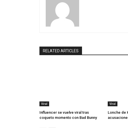
RELATED ARTICLES
Viral
Viral
Influencer se vuelve viral tras
Lonche de H
coqueto momento con Bad Bunny
acusacione