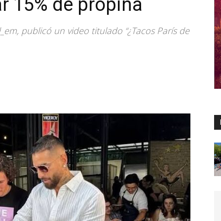
jar 15% de propina
em, publicó un video titulado “¿Tacos París de