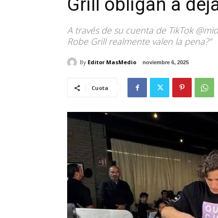
Grill obligan a de
A través de su cuenta de TikTok @mid_
Robe Grill realmente valen la pena?”
By
Editor MasMedio
noviembre 6, 2025
Cuota