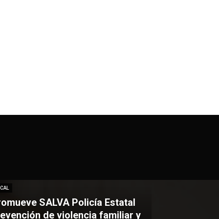
CAL
romueve SALVA Policía Estatal
evención de violencia familiar y