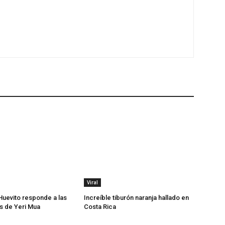
Viral
uevito responde a las
Increíble tiburón naranja hallado en
s de Yeri Mua
Costa Rica