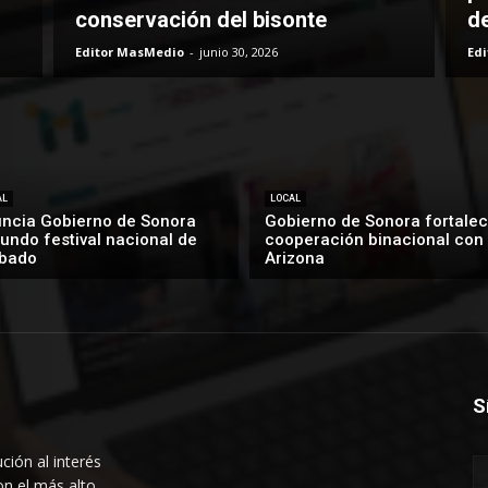
conservación del bisonte
d
Editor MasMedio
-
junio 30, 2026
Ed
AL
LOCAL
ncia Gobierno de Sonora
Gobierno de Sonora fortalec
undo festival nacional de
cooperación binacional con
bado
Arizona
S
ción al interés
on el más alto