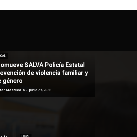
CAL
romueve SALVA Policía Estatal
evención de violencia familiar y
e género
itor MasMedio
-
junio 29, 2026
LOCAL