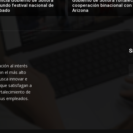
ncia Gobierno de Sonora
Gobierno de Sonora fortalec
undo festival nacional de
cooperación binacional con
bado
Arizona
S
ción al interés
on el más alto
usca innovar e
 que satisfagan a
ortalecimiento de
 sus empleados.