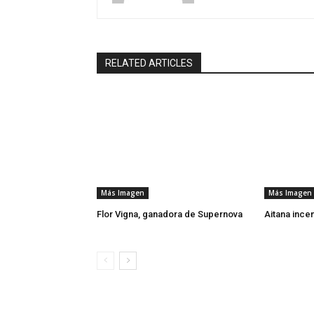
RELATED ARTICLES
Más Imagen
Más Imagen
Flor Vigna, ganadora de Supernova
Aitana ince