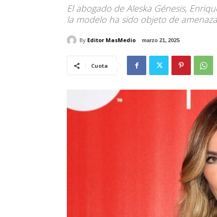
El abogado de Aleska Génesis, Enriqu
la modelo ha sido objeto de amenaza
By
Editor MasMedio
marzo 21, 2025
Cuota