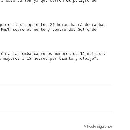
 a base cartón ya que corren el peligro de
que en las siguientes 24 horas habrá de rachas
 Km/h sobre el norte y centro del Golfo de
ión a las embarcaciones menores de 15 metros y
s mayores a 15 metros por viento y oleaje”,
Artículo siguiente