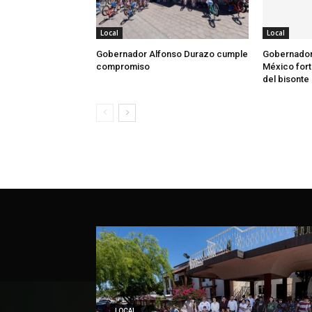
Local
Local
Gobernador Alfonso Durazo cumple
Gobernador
compromiso
México fort
del bisonte
LOCAL