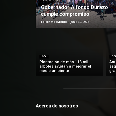
Gobernador Alfonso Durazo
cumple compromiso
Editor MasMedio
-
junio 30, 2026
LOCAL
LOC
Plantación de más 113 mil
Anu
árboles ayudan a mejorar el
seg
medio ambiente
gra
Acerca de nosotros