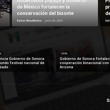
Gobernador Durazo y Gobierno
P
de México fortalecen la
pr
conservación del bisonte
d
Editor MasMedio
-
junio 30, 2026
Ed
AL
LOCAL
ncia Gobierno de Sonora
Gobierno de Sonora fortalec
undo festival nacional de
cooperación binacional con
bado
Arizona
S