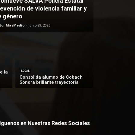
romueve SALVA Policía Estatal
evención de violencia familiar y
e género
itor MasMedio
-
junio 29, 2026
e la
LOCAL
Consolida alumno de Cobach
Sonora brillante trayectoria
íguenos en Nuestras Redes Sociales