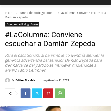
Inicio
Columna de Rodrigo Sotelo
#LaColumna: Conviene escuchar a
Damián Zepeda
Columna de Rodrigo Sotelo
#LaColumna: Conviene
escuchar a Damián Zepeda
Para el caso Sonora, al panismo le convendría atender la
genérica advertencia del senador Damián Zepeda para
desmarcarse del partido se “renueva” rindiéndose a
Manlio Fabio Beltrones.
By
Editor MasMedio
septiembre 21, 2022