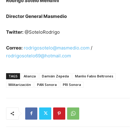
Rodrigo Sotelo Mendívil
Director General Masmedio
Twitter:
@SoteloRodrigo
Correo:
rodrigosotelo@masmedio.com
/
rodrigosotelo69@hotmail.com
TAGS
Alianza
Damián Zepeda
Manlio Fabio Beltrones
Militarización
PAN Sonora
PRI Sonora